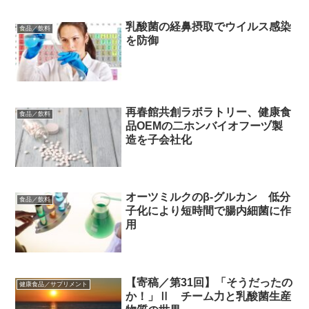
乳酸菌の経鼻摂取でウイルス感染
食品／飲料
を防御
再春館共創ラボラトリー、健康⾷
食品／飲料
品OEMの二ホンバイオフーヅ製
造を子会社化
オーツミルクのβ-グルカン 低分
食品／飲料
子化により短時間で腸内細菌に作
用
【寄稿／第31回】「そうだったの
健康食品／サプリメント
か！」Ⅱ チーム力と乳酸菌生産