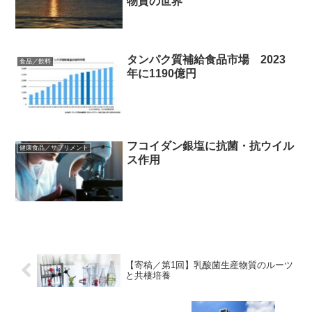
物質の世界
タンパク質補給食品市場 2023
食品／飲料
年に1190億円
フコイダン銀塩に抗菌・抗ウイル
健康食品／サプリメント
ス作用
【寄稿／第1回】乳酸菌生産物質のルーツ
と共棲培養