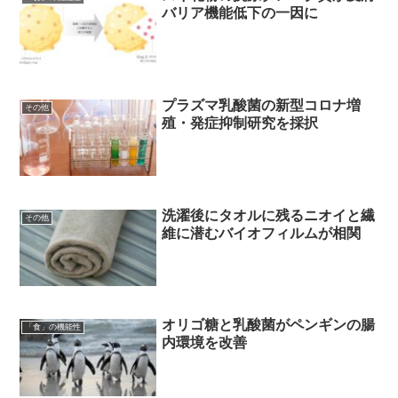
バリア機能低下の一因に
プラズマ乳酸菌の新型コロナ増
その他
殖・発症抑制研究を採択
洗濯後にタオルに残るニオイと繊
その他
維に潜むバイオフィルムが相関
オリゴ糖と乳酸菌がペンギンの腸
「食」の機能性
内環境を改善